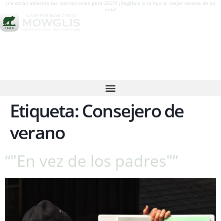
¡Ya están abiertas las inscripciones para 2027! ¡Regálale a tu hijo el mejor verano de su
vida!
Etiqueta:
Consejero de
verano
“"En vez de los padres"”