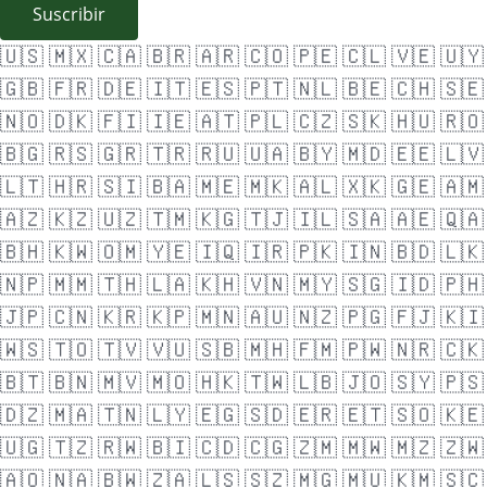
Suscribir
🇺🇸
🇲🇽
🇨🇦
🇧🇷
🇦🇷
🇨🇴
🇵🇪
🇨🇱
🇻🇪
🇺🇾
🇬🇧
🇫🇷
🇩🇪
🇮🇹
🇪🇸
🇵🇹
🇳🇱
🇧🇪
🇨🇭
🇸🇪
🇳🇴
🇩🇰
🇫🇮
🇮🇪
🇦🇹
🇵🇱
🇨🇿
🇸🇰
🇭🇺
🇷🇴
🇧🇬
🇷🇸
🇬🇷
🇹🇷
🇷🇺
🇺🇦
🇧🇾
🇲🇩
🇪🇪
🇱🇻
🇱🇹
🇭🇷
🇸🇮
🇧🇦
🇲🇪
🇲🇰
🇦🇱
🇽🇰
🇬🇪
🇦🇲
🇦🇿
🇰🇿
🇺🇿
🇹🇲
🇰🇬
🇹🇯
🇮🇱
🇸🇦
🇦🇪
🇶🇦
🇧🇭
🇰🇼
🇴🇲
🇾🇪
🇮🇶
🇮🇷
🇵🇰
🇮🇳
🇧🇩
🇱🇰
🇳🇵
🇲🇲
🇹🇭
🇱🇦
🇰🇭
🇻🇳
🇲🇾
🇸🇬
🇮🇩
🇵🇭
🇯🇵
🇨🇳
🇰🇷
🇰🇵
🇲🇳
🇦🇺
🇳🇿
🇵🇬
🇫🇯
🇰🇮
🇼🇸
🇹🇴
🇹🇻
🇻🇺
🇸🇧
🇲🇭
🇫🇲
🇵🇼
🇳🇷
🇨🇰
🇧🇹
🇧🇳
🇲🇻
🇲🇴
🇭🇰
🇹🇼
🇱🇧
🇯🇴
🇸🇾
🇵🇸
🇩🇿
🇲🇦
🇹🇳
🇱🇾
🇪🇬
🇸🇩
🇪🇷
🇪🇹
🇸🇴
🇰🇪
🇺🇬
🇹🇿
🇷🇼
🇧🇮
🇨🇩
🇨🇬
🇿🇲
🇲🇼
🇲🇿
🇿🇼
🇦🇴
🇳🇦
🇧🇼
🇿🇦
🇱🇸
🇸🇿
🇲🇬
🇲🇺
🇰🇲
🇸🇨