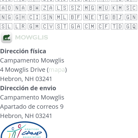
🇦🇴
🇳🇦
🇧🇼
🇿🇦
🇱🇸
🇸🇿
🇲🇬
🇲🇺
🇰🇲
🇸🇨
🇳🇬
🇬🇭
🇨🇮
🇸🇳
🇲🇱
🇧🇫
🇳🇪
🇹🇬
🇧🇯
🇬🇳
🇸🇱
🇱🇷
🇬🇲
🇨🇻
🇸🇹
🇬🇦
🇨🇲
🇨🇫
🇹🇩
🇬🇶
Dirección física
Campamento Mowglis
4 Mowglis Drive (
mapa
)
Hebron, NH 03241
Dirección de envio
Campamento Mowglis
Apartado de correos 9
Hebron, NH 03241