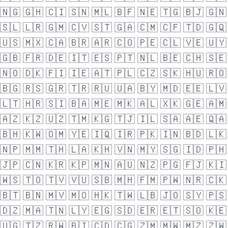
🇳🇬
🇬🇭
🇨🇮
🇸🇳
🇲🇱
🇧🇫
🇳🇪
🇹🇬
🇧🇯
🇬🇳
🇸🇱
🇱🇷
🇬🇲
🇨🇻
🇸🇹
🇬🇦
🇨🇲
🇨🇫
🇹🇩
🇬🇶
🇺🇸
🇲🇽
🇨🇦
🇧🇷
🇦🇷
🇨🇴
🇵🇪
🇨🇱
🇻🇪
🇺🇾
🇬🇧
🇫🇷
🇩🇪
🇮🇹
🇪🇸
🇵🇹
🇳🇱
🇧🇪
🇨🇭
🇸🇪
🇳🇴
🇩🇰
🇫🇮
🇮🇪
🇦🇹
🇵🇱
🇨🇿
🇸🇰
🇭🇺
🇷🇴
🇧🇬
🇷🇸
🇬🇷
🇹🇷
🇷🇺
🇺🇦
🇧🇾
🇲🇩
🇪🇪
🇱🇻
🇱🇹
🇭🇷
🇸🇮
🇧🇦
🇲🇪
🇲🇰
🇦🇱
🇽🇰
🇬🇪
🇦🇲
🇦🇿
🇰🇿
🇺🇿
🇹🇲
🇰🇬
🇹🇯
🇮🇱
🇸🇦
🇦🇪
🇶🇦
🇧🇭
🇰🇼
🇴🇲
🇾🇪
🇮🇶
🇮🇷
🇵🇰
🇮🇳
🇧🇩
🇱🇰
🇳🇵
🇲🇲
🇹🇭
🇱🇦
🇰🇭
🇻🇳
🇲🇾
🇸🇬
🇮🇩
🇵🇭
🇯🇵
🇨🇳
🇰🇷
🇰🇵
🇲🇳
🇦🇺
🇳🇿
🇵🇬
🇫🇯
🇰🇮
🇼🇸
🇹🇴
🇹🇻
🇻🇺
🇸🇧
🇲🇭
🇫🇲
🇵🇼
🇳🇷
🇨🇰
🇧🇹
🇧🇳
🇲🇻
🇲🇴
🇭🇰
🇹🇼
🇱🇧
🇯🇴
🇸🇾
🇵🇸
🇩🇿
🇲🇦
🇹🇳
🇱🇾
🇪🇬
🇸🇩
🇪🇷
🇪🇹
🇸🇴
🇰🇪
🇺🇬
🇹🇿
🇷🇼
🇧🇮
🇨🇩
🇨🇬
🇿🇲
🇲🇼
🇲🇿
🇿🇼