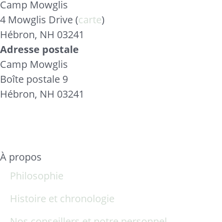
Camp Mowglis
4 Mowglis Drive (
carte
)
Hébron, NH 03241
Adresse postale
Camp Mowglis
Boîte postale 9
Hébron, NH 03241
À propos
Philosophie
Histoire et chronologie
Nos conseillers et notre personnel