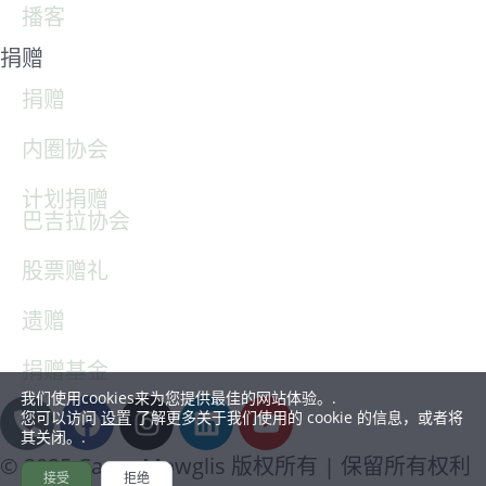
播客
捐赠
捐赠
内圈协会
计划捐赠
巴吉拉协会
股票赠礼
遗赠
捐赠基金
我们使用cookies来为您提供最佳的网站体验。.
您可以访问
设置
了解更多关于我们使用的 cookie 的信息，或者将
其关闭。.
© 2025 Camp Mowglis 版权所有 | 保留所有权利
接受
拒绝