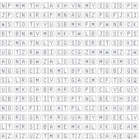
🇳🇵
🇲🇲
🇹🇭
🇱🇦
🇰🇭
🇻🇳
🇲🇾
🇸🇬
🇮🇩
🇵🇭
🇯🇵
🇨🇳
🇰🇷
🇰🇵
🇲🇳
🇦🇺
🇳🇿
🇵🇬
🇫🇯
🇰🇮
🇼🇸
🇹🇴
🇹🇻
🇻🇺
🇸🇧
🇲🇭
🇫🇲
🇵🇼
🇳🇷
🇨🇰
🇧🇹
🇧🇳
🇲🇻
🇲🇴
🇭🇰
🇹🇼
🇱🇧
🇯🇴
🇸🇾
🇵🇸
🇩🇿
🇲🇦
🇹🇳
🇱🇾
🇪🇬
🇸🇩
🇪🇷
🇪🇹
🇸🇴
🇰🇪
🇺🇬
🇹🇿
🇷🇼
🇧🇮
🇨🇩
🇨🇬
🇿🇲
🇲🇼
🇲🇿
🇿🇼
🇦🇴
🇳🇦
🇧🇼
🇿🇦
🇱🇸
🇸🇿
🇲🇬
🇲🇺
🇰🇲
🇸🇨
🇳🇬
🇬🇭
🇨🇮
🇸🇳
🇲🇱
🇧🇫
🇳🇪
🇹🇬
🇧🇯
🇬🇳
🇸🇱
🇱🇷
🇬🇲
🇨🇻
🇸🇹
🇬🇦
🇨🇲
🇨🇫
🇹🇩
🇬🇶
🇺🇸
🇲🇽
🇨🇦
🇧🇷
🇦🇷
🇨🇴
🇵🇪
🇨🇱
🇻🇪
🇺🇾
🇬🇧
🇫🇷
🇩🇪
🇮🇹
🇪🇸
🇵🇹
🇳🇱
🇧🇪
🇨🇭
🇸🇪
🇳🇴
🇩🇰
🇫🇮
🇮🇪
🇦🇹
🇵🇱
🇨🇿
🇸🇰
🇭🇺
🇷🇴
🇧🇬
🇷🇸
🇬🇷
🇹🇷
🇷🇺
🇺🇦
🇧🇾
🇲🇩
🇪🇪
🇱🇻
🇱🇹
🇭🇷
🇸🇮
🇧🇦
🇲🇪
🇲🇰
🇦🇱
🇽🇰
🇬🇪
🇦🇲
🇦🇿
🇰🇿
🇺🇿
🇹🇲
🇰🇬
🇹🇯
🇮🇱
🇸🇦
🇦🇪
🇶🇦