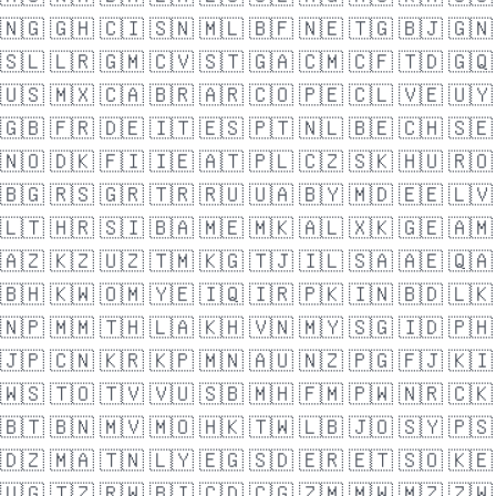
🇳🇬
🇬🇭
🇨🇮
🇸🇳
🇲🇱
🇧🇫
🇳🇪
🇹🇬
🇧🇯
🇬🇳
🇸🇱
🇱🇷
🇬🇲
🇨🇻
🇸🇹
🇬🇦
🇨🇲
🇨🇫
🇹🇩
🇬🇶
🇺🇸
🇲🇽
🇨🇦
🇧🇷
🇦🇷
🇨🇴
🇵🇪
🇨🇱
🇻🇪
🇺🇾
🇬🇧
🇫🇷
🇩🇪
🇮🇹
🇪🇸
🇵🇹
🇳🇱
🇧🇪
🇨🇭
🇸🇪
🇳🇴
🇩🇰
🇫🇮
🇮🇪
🇦🇹
🇵🇱
🇨🇿
🇸🇰
🇭🇺
🇷🇴
🇧🇬
🇷🇸
🇬🇷
🇹🇷
🇷🇺
🇺🇦
🇧🇾
🇲🇩
🇪🇪
🇱🇻
🇱🇹
🇭🇷
🇸🇮
🇧🇦
🇲🇪
🇲🇰
🇦🇱
🇽🇰
🇬🇪
🇦🇲
🇦🇿
🇰🇿
🇺🇿
🇹🇲
🇰🇬
🇹🇯
🇮🇱
🇸🇦
🇦🇪
🇶🇦
🇧🇭
🇰🇼
🇴🇲
🇾🇪
🇮🇶
🇮🇷
🇵🇰
🇮🇳
🇧🇩
🇱🇰
🇳🇵
🇲🇲
🇹🇭
🇱🇦
🇰🇭
🇻🇳
🇲🇾
🇸🇬
🇮🇩
🇵🇭
🇯🇵
🇨🇳
🇰🇷
🇰🇵
🇲🇳
🇦🇺
🇳🇿
🇵🇬
🇫🇯
🇰🇮
🇼🇸
🇹🇴
🇹🇻
🇻🇺
🇸🇧
🇲🇭
🇫🇲
🇵🇼
🇳🇷
🇨🇰
🇧🇹
🇧🇳
🇲🇻
🇲🇴
🇭🇰
🇹🇼
🇱🇧
🇯🇴
🇸🇾
🇵🇸
🇩🇿
🇲🇦
🇹🇳
🇱🇾
🇪🇬
🇸🇩
🇪🇷
🇪🇹
🇸🇴
🇰🇪
🇺🇬
🇹🇿
🇷🇼
🇧🇮
🇨🇩
🇨🇬
🇿🇲
🇲🇼
🇲🇿
🇿🇼