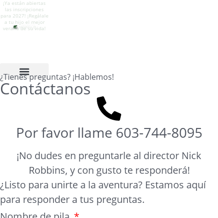
¡Ya están abiertas
Regálale a tu hijo un
¡El campamento ya
Campamento
las inscripciones
verano de
está aquí! Sigue
Mowglis para niños
para 2027! ¡Regálale
crecimiento,
nuestro Instagram
en Newfound Lake,
a tu hijo el mejor
naturaleza, aventura
para ver toda la
New Hampshire.
verano de su vida!
y sentido de
diversión del
pertenencia.
verano.
¿Tienes preguntas? ¡Hablemos!
Contáctanos
Por favor llame
603-744-8095
¡No dudes en preguntarle al director Nick
Robbins, y con gusto te responderá!
¿Listo para unirte a la aventura? Estamos aquí
para responder a tus preguntas.
Nombre de pila