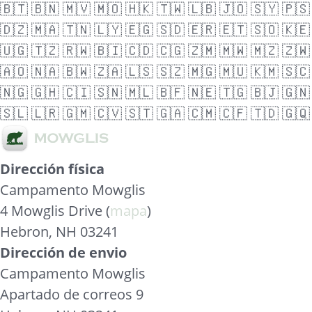
🇧🇹
🇧🇳
🇲🇻
🇲🇴
🇭🇰
🇹🇼
🇱🇧
🇯🇴
🇸🇾
🇵🇸
🇩🇿
🇲🇦
🇹🇳
🇱🇾
🇪🇬
🇸🇩
🇪🇷
🇪🇹
🇸🇴
🇰🇪
🇺🇬
🇹🇿
🇷🇼
🇧🇮
🇨🇩
🇨🇬
🇿🇲
🇲🇼
🇲🇿
🇿🇼
🇦🇴
🇳🇦
🇧🇼
🇿🇦
🇱🇸
🇸🇿
🇲🇬
🇲🇺
🇰🇲
🇸🇨
🇳🇬
🇬🇭
🇨🇮
🇸🇳
🇲🇱
🇧🇫
🇳🇪
🇹🇬
🇧🇯
🇬🇳
🇸🇱
🇱🇷
🇬🇲
🇨🇻
🇸🇹
🇬🇦
🇨🇲
🇨🇫
🇹🇩
🇬🇶
Dirección física
Campamento Mowglis
4 Mowglis Drive (
mapa
)
Hebron, NH 03241
Dirección de envio
Campamento Mowglis
Apartado de correos 9