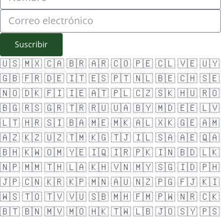
Suscribir
🇺🇸
🇲🇽
🇨🇦
🇧🇷
🇦🇷
🇨🇴
🇵🇪
🇨🇱
🇻🇪
🇺🇾
🇬🇧
🇫🇷
🇩🇪
🇮🇹
🇪🇸
🇵🇹
🇳🇱
🇧🇪
🇨🇭
🇸🇪
🇳🇴
🇩🇰
🇫🇮
🇮🇪
🇦🇹
🇵🇱
🇨🇿
🇸🇰
🇭🇺
🇷🇴
🇧🇬
🇷🇸
🇬🇷
🇹🇷
🇷🇺
🇺🇦
🇧🇾
🇲🇩
🇪🇪
🇱🇻
🇱🇹
🇭🇷
🇸🇮
🇧🇦
🇲🇪
🇲🇰
🇦🇱
🇽🇰
🇬🇪
🇦🇲
🇦🇿
🇰🇿
🇺🇿
🇹🇲
🇰🇬
🇹🇯
🇮🇱
🇸🇦
🇦🇪
🇶🇦
🇧🇭
🇰🇼
🇴🇲
🇾🇪
🇮🇶
🇮🇷
🇵🇰
🇮🇳
🇧🇩
🇱🇰
🇳🇵
🇲🇲
🇹🇭
🇱🇦
🇰🇭
🇻🇳
🇲🇾
🇸🇬
🇮🇩
🇵🇭
🇯🇵
🇨🇳
🇰🇷
🇰🇵
🇲🇳
🇦🇺
🇳🇿
🇵🇬
🇫🇯
🇰🇮
🇼🇸
🇹🇴
🇹🇻
🇻🇺
🇸🇧
🇲🇭
🇫🇲
🇵🇼
🇳🇷
🇨🇰
🇧🇹
🇧🇳
🇲🇻
🇲🇴
🇭🇰
🇹🇼
🇱🇧
🇯🇴
🇸🇾
🇵🇸