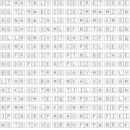
🇩🇿
🇲🇦
🇹🇳
🇱🇾
🇪🇬
🇸🇩
🇪🇷
🇪🇹
🇸🇴
🇰🇪
🇺🇬
🇹🇿
🇷🇼
🇧🇮
🇨🇩
🇨🇬
🇿🇲
🇲🇼
🇲🇿
🇿🇼
🇦🇴
🇳🇦
🇧🇼
🇿🇦
🇱🇸
🇸🇿
🇲🇬
🇲🇺
🇰🇲
🇸🇨
🇳🇬
🇬🇭
🇨🇮
🇸🇳
🇲🇱
🇧🇫
🇳🇪
🇹🇬
🇧🇯
🇬🇳
🇸🇱
🇱🇷
🇬🇲
🇨🇻
🇸🇹
🇬🇦
🇨🇲
🇨🇫
🇹🇩
🇬🇶
🇺🇸
🇲🇽
🇨🇦
🇧🇷
🇦🇷
🇨🇴
🇵🇪
🇨🇱
🇻🇪
🇺🇾
🇬🇧
🇫🇷
🇩🇪
🇮🇹
🇪🇸
🇵🇹
🇳🇱
🇧🇪
🇨🇭
🇸🇪
🇳🇴
🇩🇰
🇫🇮
🇮🇪
🇦🇹
🇵🇱
🇨🇿
🇸🇰
🇭🇺
🇷🇴
🇧🇬
🇷🇸
🇬🇷
🇹🇷
🇷🇺
🇺🇦
🇧🇾
🇲🇩
🇪🇪
🇱🇻
🇱🇹
🇭🇷
🇸🇮
🇧🇦
🇲🇪
🇲🇰
🇦🇱
🇽🇰
🇬🇪
🇦🇲
🇦🇿
🇰🇿
🇺🇿
🇹🇲
🇰🇬
🇹🇯
🇮🇱
🇸🇦
🇦🇪
🇶🇦
🇧🇭
🇰🇼
🇴🇲
🇾🇪
🇮🇶
🇮🇷
🇵🇰
🇮🇳
🇧🇩
🇱🇰
🇳🇵
🇲🇲
🇹🇭
🇱🇦
🇰🇭
🇻🇳
🇲🇾
🇸🇬
🇮🇩
🇵🇭
🇯🇵
🇨🇳
🇰🇷
🇰🇵
🇲🇳
🇦🇺
🇳🇿
🇵🇬
🇫🇯
🇰🇮
🇼🇸
🇹🇴
🇹🇻
🇻🇺
🇸🇧
🇲🇭
🇫🇲
🇵🇼
🇳🇷
🇨🇰