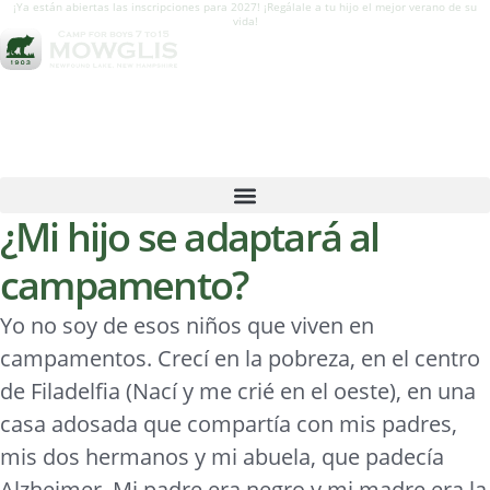
¡Ya están abiertas las inscripciones para 2027! ¡Regálale a tu hijo el mejor verano de su
vida!
¿Mi hijo se adaptará al
campamento?
Yo no soy de esos niños que viven en
campamentos. Crecí en la pobreza, en el centro
de Filadelfia (Nací y me crié en el oeste), en una
casa adosada que compartía con mis padres,
mis dos hermanos y mi abuela, que padecía
Alzheimer. Mi padre era negro y mi madre era la