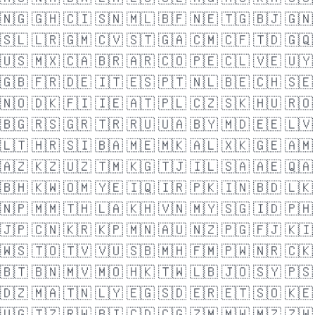
🇳🇬
🇬🇭
🇨🇮
🇸🇳
🇲🇱
🇧🇫
🇳🇪
🇹🇬
🇧🇯
🇬🇳
🇸🇱
🇱🇷
🇬🇲
🇨🇻
🇸🇹
🇬🇦
🇨🇲
🇨🇫
🇹🇩
🇬🇶
🇺🇸
🇲🇽
🇨🇦
🇧🇷
🇦🇷
🇨🇴
🇵🇪
🇨🇱
🇻🇪
🇺🇾
🇬🇧
🇫🇷
🇩🇪
🇮🇹
🇪🇸
🇵🇹
🇳🇱
🇧🇪
🇨🇭
🇸🇪
🇳🇴
🇩🇰
🇫🇮
🇮🇪
🇦🇹
🇵🇱
🇨🇿
🇸🇰
🇭🇺
🇷🇴
🇧🇬
🇷🇸
🇬🇷
🇹🇷
🇷🇺
🇺🇦
🇧🇾
🇲🇩
🇪🇪
🇱🇻
🇱🇹
🇭🇷
🇸🇮
🇧🇦
🇲🇪
🇲🇰
🇦🇱
🇽🇰
🇬🇪
🇦🇲
🇦🇿
🇰🇿
🇺🇿
🇹🇲
🇰🇬
🇹🇯
🇮🇱
🇸🇦
🇦🇪
🇶🇦
🇧🇭
🇰🇼
🇴🇲
🇾🇪
🇮🇶
🇮🇷
🇵🇰
🇮🇳
🇧🇩
🇱🇰
🇳🇵
🇲🇲
🇹🇭
🇱🇦
🇰🇭
🇻🇳
🇲🇾
🇸🇬
🇮🇩
🇵🇭
🇯🇵
🇨🇳
🇰🇷
🇰🇵
🇲🇳
🇦🇺
🇳🇿
🇵🇬
🇫🇯
🇰🇮
🇼🇸
🇹🇴
🇹🇻
🇻🇺
🇸🇧
🇲🇭
🇫🇲
🇵🇼
🇳🇷
🇨🇰
🇧🇹
🇧🇳
🇲🇻
🇲🇴
🇭🇰
🇹🇼
🇱🇧
🇯🇴
🇸🇾
🇵🇸
🇩🇿
🇲🇦
🇹🇳
🇱🇾
🇪🇬
🇸🇩
🇪🇷
🇪🇹
🇸🇴
🇰🇪
🇺🇬
🇹🇿
🇷🇼
🇧🇮
🇨🇩
🇨🇬
🇿🇲
🇲🇼
🇲🇿
🇿🇼