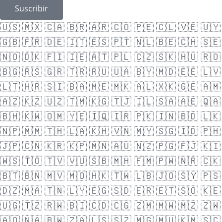
Suscribir
🇺🇸
🇲🇽
🇨🇦
🇧🇷
🇦🇷
🇨🇴
🇵🇪
🇨🇱
🇻🇪
🇺🇾
🇬🇧
🇫🇷
🇩🇪
🇮🇹
🇪🇸
🇵🇹
🇳🇱
🇧🇪
🇨🇭
🇸🇪
🇳🇴
🇩🇰
🇫🇮
🇮🇪
🇦🇹
🇵🇱
🇨🇿
🇸🇰
🇭🇺
🇷🇴
🇧🇬
🇷🇸
🇬🇷
🇹🇷
🇷🇺
🇺🇦
🇧🇾
🇲🇩
🇪🇪
🇱🇻
🇱🇹
🇭🇷
🇸🇮
🇧🇦
🇲🇪
🇲🇰
🇦🇱
🇽🇰
🇬🇪
🇦🇲
🇦🇿
🇰🇿
🇺🇿
🇹🇲
🇰🇬
🇹🇯
🇮🇱
🇸🇦
🇦🇪
🇶🇦
🇧🇭
🇰🇼
🇴🇲
🇾🇪
🇮🇶
🇮🇷
🇵🇰
🇮🇳
🇧🇩
🇱🇰
🇳🇵
🇲🇲
🇹🇭
🇱🇦
🇰🇭
🇻🇳
🇲🇾
🇸🇬
🇮🇩
🇵🇭
🇯🇵
🇨🇳
🇰🇷
🇰🇵
🇲🇳
🇦🇺
🇳🇿
🇵🇬
🇫🇯
🇰🇮
🇼🇸
🇹🇴
🇹🇻
🇻🇺
🇸🇧
🇲🇭
🇫🇲
🇵🇼
🇳🇷
🇨🇰
🇧🇹
🇧🇳
🇲🇻
🇲🇴
🇭🇰
🇹🇼
🇱🇧
🇯🇴
🇸🇾
🇵🇸
🇩🇿
🇲🇦
🇹🇳
🇱🇾
🇪🇬
🇸🇩
🇪🇷
🇪🇹
🇸🇴
🇰🇪
🇺🇬
🇹🇿
🇷🇼
🇧🇮
🇨🇩
🇨🇬
🇿🇲
🇲🇼
🇲🇿
🇿🇼
🇦🇴
🇳🇦
🇧🇼
🇿🇦
🇱🇸
🇸🇿
🇲🇬
🇲🇺
🇰🇲
🇸🇨