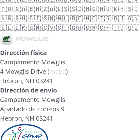
🇦🇴
🇳🇦
🇧🇼
🇿🇦
🇱🇸
🇸🇿
🇲🇬
🇲🇺
🇰🇲
🇸🇨
🇳🇬
🇬🇭
🇨🇮
🇸🇳
🇲🇱
🇧🇫
🇳🇪
🇹🇬
🇧🇯
🇬🇳
🇸🇱
🇱🇷
🇬🇲
🇨🇻
🇸🇹
🇬🇦
🇨🇲
🇨🇫
🇹🇩
🇬🇶
Dirección física
Campamento Mowglis
4 Mowglis Drive (
mapa
)
Hebron, NH 03241
Dirección de envio
Campamento Mowglis
Apartado de correos 9
Hebron, NH 03241