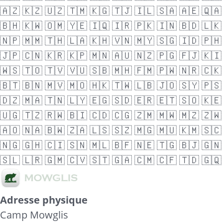
🇦🇿
🇰🇿
🇺🇿
🇹🇲
🇰🇬
🇹🇯
🇮🇱
🇸🇦
🇦🇪
🇶🇦
🇧🇭
🇰🇼
🇴🇲
🇾🇪
🇮🇶
🇮🇷
🇵🇰
🇮🇳
🇧🇩
🇱🇰
🇳🇵
🇲🇲
🇹🇭
🇱🇦
🇰🇭
🇻🇳
🇲🇾
🇸🇬
🇮🇩
🇵🇭
🇯🇵
🇨🇳
🇰🇷
🇰🇵
🇲🇳
🇦🇺
🇳🇿
🇵🇬
🇫🇯
🇰🇮
🇼🇸
🇹🇴
🇹🇻
🇻🇺
🇸🇧
🇲🇭
🇫🇲
🇵🇼
🇳🇷
🇨🇰
🇧🇹
🇧🇳
🇲🇻
🇲🇴
🇭🇰
🇹🇼
🇱🇧
🇯🇴
🇸🇾
🇵🇸
🇩🇿
🇲🇦
🇹🇳
🇱🇾
🇪🇬
🇸🇩
🇪🇷
🇪🇹
🇸🇴
🇰🇪
🇺🇬
🇹🇿
🇷🇼
🇧🇮
🇨🇩
🇨🇬
🇿🇲
🇲🇼
🇲🇿
🇿🇼
🇦🇴
🇳🇦
🇧🇼
🇿🇦
🇱🇸
🇸🇿
🇲🇬
🇲🇺
🇰🇲
🇸🇨
🇳🇬
🇬🇭
🇨🇮
🇸🇳
🇲🇱
🇧🇫
🇳🇪
🇹🇬
🇧🇯
🇬🇳
🇸🇱
🇱🇷
🇬🇲
🇨🇻
🇸🇹
🇬🇦
🇨🇲
🇨🇫
🇹🇩
🇬🇶
Adresse physique
Camp Mowglis