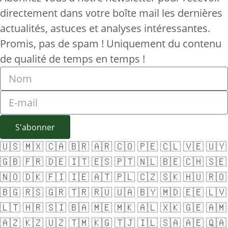
directement dans votre boîte mail les dernières
actualités, astuces et analyses intéressantes.
Promis, pas de spam ! Uniquement du contenu
de qualité de temps en temps !
S'abonner
🇺🇸
🇲🇽
🇨🇦
🇧🇷
🇦🇷
🇨🇴
🇵🇪
🇨🇱
🇻🇪
🇺🇾
🇬🇧
🇫🇷
🇩🇪
🇮🇹
🇪🇸
🇵🇹
🇳🇱
🇧🇪
🇨🇭
🇸🇪
🇳🇴
🇩🇰
🇫🇮
🇮🇪
🇦🇹
🇵🇱
🇨🇿
🇸🇰
🇭🇺
🇷🇴
🇧🇬
🇷🇸
🇬🇷
🇹🇷
🇷🇺
🇺🇦
🇧🇾
🇲🇩
🇪🇪
🇱🇻
🇱🇹
🇭🇷
🇸🇮
🇧🇦
🇲🇪
🇲🇰
🇦🇱
🇽🇰
🇬🇪
🇦🇲
🇦🇿
🇰🇿
🇺🇿
🇹🇲
🇰🇬
🇹🇯
🇮🇱
🇸🇦
🇦🇪
🇶🇦