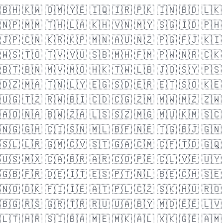
🇧🇭
🇰🇼
🇴🇲
🇾🇪
🇮🇶
🇮🇷
🇵🇰
🇮🇳
🇧🇩
🇱🇰
🇳🇵
🇲🇲
🇹🇭
🇱🇦
🇰🇭
🇻🇳
🇲🇾
🇸🇬
🇮🇩
🇵🇭
🇯🇵
🇨🇳
🇰🇷
🇰🇵
🇲🇳
🇦🇺
🇳🇿
🇵🇬
🇫🇯
🇰🇮
🇼🇸
🇹🇴
🇹🇻
🇻🇺
🇸🇧
🇲🇭
🇫🇲
🇵🇼
🇳🇷
🇨🇰
🇧🇹
🇧🇳
🇲🇻
🇲🇴
🇭🇰
🇹🇼
🇱🇧
🇯🇴
🇸🇾
🇵🇸
🇩🇿
🇲🇦
🇹🇳
🇱🇾
🇪🇬
🇸🇩
🇪🇷
🇪🇹
🇸🇴
🇰🇪
🇺🇬
🇹🇿
🇷🇼
🇧🇮
🇨🇩
🇨🇬
🇿🇲
🇲🇼
🇲🇿
🇿🇼
🇦🇴
🇳🇦
🇧🇼
🇿🇦
🇱🇸
🇸🇿
🇲🇬
🇲🇺
🇰🇲
🇸🇨
🇳🇬
🇬🇭
🇨🇮
🇸🇳
🇲🇱
🇧🇫
🇳🇪
🇹🇬
🇧🇯
🇬🇳
🇸🇱
🇱🇷
🇬🇲
🇨🇻
🇸🇹
🇬🇦
🇨🇲
🇨🇫
🇹🇩
🇬🇶
🇺🇸
🇲🇽
🇨🇦
🇧🇷
🇦🇷
🇨🇴
🇵🇪
🇨🇱
🇻🇪
🇺🇾
🇬🇧
🇫🇷
🇩🇪
🇮🇹
🇪🇸
🇵🇹
🇳🇱
🇧🇪
🇨🇭
🇸🇪
🇳🇴
🇩🇰
🇫🇮
🇮🇪
🇦🇹
🇵🇱
🇨🇿
🇸🇰
🇭🇺
🇷🇴
🇧🇬
🇷🇸
🇬🇷
🇹🇷
🇷🇺
🇺🇦
🇧🇾
🇲🇩
🇪🇪
🇱🇻
🇱🇹
🇭🇷
🇸🇮
🇧🇦
🇲🇪
🇲🇰
🇦🇱
🇽🇰
🇬🇪
🇦🇲