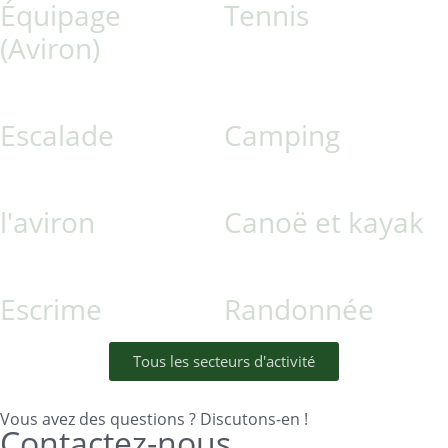
Équipage
Tennis
(Aviron)
Escalade
Camping
l'aviron
Canoë et kayak
Escrime
Randonnée
Tous les secteurs d'activité
Vous avez des questions ? Discutons-en !
Contactez-nous