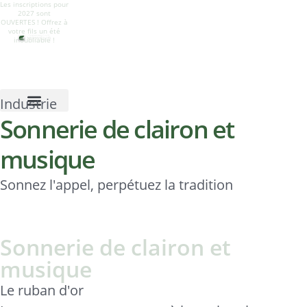
Les inscriptions pour
Offrez à votre fils un
Le camp est ouvert !
Camp Mowglis pour
2027 sont
été
Suivez-nous sur
garçons à Newfound
OUVERTES ! Offrez à
d'épanouissement,
Instagram pour voir
Lake, New
votre fils un été
de nature,
toutes les activités
Hampshire
inoubliable !
d'aventure et
estivales.
d'appartenance.
Industrie
Sonnerie de clairon et
musique
Sonnez l'appel, perpétuez la tradition
Sonnerie de clairon et
musique
Le ruban d'or