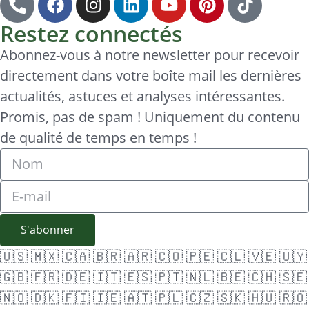
Restez connectés
Abonnez-vous à notre newsletter pour recevoir
directement dans votre boîte mail les dernières
actualités, astuces et analyses intéressantes.
Promis, pas de spam ! Uniquement du contenu
de qualité de temps en temps !
S'abonner
🇺🇸
🇲🇽
🇨🇦
🇧🇷
🇦🇷
🇨🇴
🇵🇪
🇨🇱
🇻🇪
🇺🇾
🇬🇧
🇫🇷
🇩🇪
🇮🇹
🇪🇸
🇵🇹
🇳🇱
🇧🇪
🇨🇭
🇸🇪
🇳🇴
🇩🇰
🇫🇮
🇮🇪
🇦🇹
🇵🇱
🇨🇿
🇸🇰
🇭🇺
🇷🇴