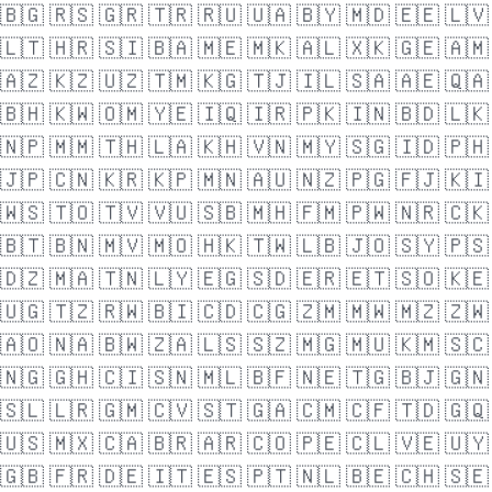
🇧🇬
🇷🇸
🇬🇷
🇹🇷
🇷🇺
🇺🇦
🇧🇾
🇲🇩
🇪🇪
🇱🇻
🇱🇹
🇭🇷
🇸🇮
🇧🇦
🇲🇪
🇲🇰
🇦🇱
🇽🇰
🇬🇪
🇦🇲
🇦🇿
🇰🇿
🇺🇿
🇹🇲
🇰🇬
🇹🇯
🇮🇱
🇸🇦
🇦🇪
🇶🇦
🇧🇭
🇰🇼
🇴🇲
🇾🇪
🇮🇶
🇮🇷
🇵🇰
🇮🇳
🇧🇩
🇱🇰
🇳🇵
🇲🇲
🇹🇭
🇱🇦
🇰🇭
🇻🇳
🇲🇾
🇸🇬
🇮🇩
🇵🇭
🇯🇵
🇨🇳
🇰🇷
🇰🇵
🇲🇳
🇦🇺
🇳🇿
🇵🇬
🇫🇯
🇰🇮
🇼🇸
🇹🇴
🇹🇻
🇻🇺
🇸🇧
🇲🇭
🇫🇲
🇵🇼
🇳🇷
🇨🇰
🇧🇹
🇧🇳
🇲🇻
🇲🇴
🇭🇰
🇹🇼
🇱🇧
🇯🇴
🇸🇾
🇵🇸
🇩🇿
🇲🇦
🇹🇳
🇱🇾
🇪🇬
🇸🇩
🇪🇷
🇪🇹
🇸🇴
🇰🇪
🇺🇬
🇹🇿
🇷🇼
🇧🇮
🇨🇩
🇨🇬
🇿🇲
🇲🇼
🇲🇿
🇿🇼
🇦🇴
🇳🇦
🇧🇼
🇿🇦
🇱🇸
🇸🇿
🇲🇬
🇲🇺
🇰🇲
🇸🇨
🇳🇬
🇬🇭
🇨🇮
🇸🇳
🇲🇱
🇧🇫
🇳🇪
🇹🇬
🇧🇯
🇬🇳
🇸🇱
🇱🇷
🇬🇲
🇨🇻
🇸🇹
🇬🇦
🇨🇲
🇨🇫
🇹🇩
🇬🇶
🇺🇸
🇲🇽
🇨🇦
🇧🇷
🇦🇷
🇨🇴
🇵🇪
🇨🇱
🇻🇪
🇺🇾
🇬🇧
🇫🇷
🇩🇪
🇮🇹
🇪🇸
🇵🇹
🇳🇱
🇧🇪
🇨🇭
🇸🇪