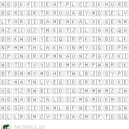
🇳🇴
🇩🇰
🇫🇮
🇮🇪
🇦🇹
🇵🇱
🇨🇿
🇸🇰
🇭🇺
🇷🇴
🇧🇬
🇷🇸
🇬🇷
🇹🇷
🇷🇺
🇺🇦
🇧🇾
🇲🇩
🇪🇪
🇱🇻
🇱🇹
🇭🇷
🇸🇮
🇧🇦
🇲🇪
🇲🇰
🇦🇱
🇽🇰
🇬🇪
🇦🇲
🇦🇿
🇰🇿
🇺🇿
🇹🇲
🇰🇬
🇹🇯
🇮🇱
🇸🇦
🇦🇪
🇶🇦
🇧🇭
🇰🇼
🇴🇲
🇾🇪
🇮🇶
🇮🇷
🇵🇰
🇮🇳
🇧🇩
🇱🇰
🇳🇵
🇲🇲
🇹🇭
🇱🇦
🇰🇭
🇻🇳
🇲🇾
🇸🇬
🇮🇩
🇵🇭
🇯🇵
🇨🇳
🇰🇷
🇰🇵
🇲🇳
🇦🇺
🇳🇿
🇵🇬
🇫🇯
🇰🇮
🇼🇸
🇹🇴
🇹🇻
🇻🇺
🇸🇧
🇲🇭
🇫🇲
🇵🇼
🇳🇷
🇨🇰
🇧🇹
🇧🇳
🇲🇻
🇲🇴
🇭🇰
🇹🇼
🇱🇧
🇯🇴
🇸🇾
🇵🇸
🇩🇿
🇲🇦
🇹🇳
🇱🇾
🇪🇬
🇸🇩
🇪🇷
🇪🇹
🇸🇴
🇰🇪
🇺🇬
🇹🇿
🇷🇼
🇧🇮
🇨🇩
🇨🇬
🇿🇲
🇲🇼
🇲🇿
🇿🇼
🇦🇴
🇳🇦
🇧🇼
🇿🇦
🇱🇸
🇸🇿
🇲🇬
🇲🇺
🇰🇲
🇸🇨
🇳🇬
🇬🇭
🇨🇮
🇸🇳
🇲🇱
🇧🇫
🇳🇪
🇹🇬
🇧🇯
🇬🇳
🇸🇱
🇱🇷
🇬🇲
🇨🇻
🇸🇹
🇬🇦
🇨🇲
🇨🇫
🇹🇩
🇬🇶