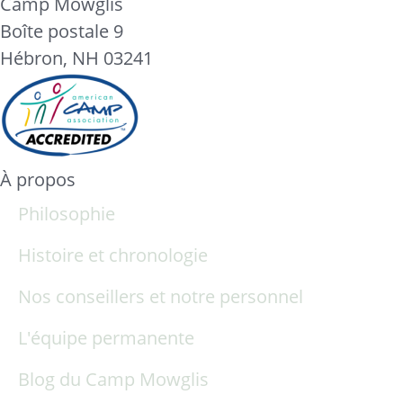
Camp Mowglis
Boîte postale 9
Hébron, NH 03241
À propos
Philosophie
Histoire et chronologie
Nos conseillers et notre personnel
L'équipe permanente
Blog du Camp Mowglis