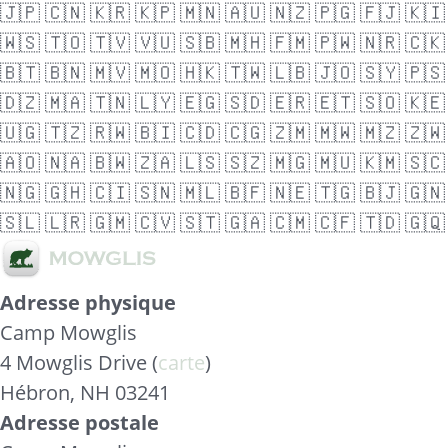
🇯🇵
🇨🇳
🇰🇷
🇰🇵
🇲🇳
🇦🇺
🇳🇿
🇵🇬
🇫🇯
🇰🇮
🇼🇸
🇹🇴
🇹🇻
🇻🇺
🇸🇧
🇲🇭
🇫🇲
🇵🇼
🇳🇷
🇨🇰
🇧🇹
🇧🇳
🇲🇻
🇲🇴
🇭🇰
🇹🇼
🇱🇧
🇯🇴
🇸🇾
🇵🇸
🇩🇿
🇲🇦
🇹🇳
🇱🇾
🇪🇬
🇸🇩
🇪🇷
🇪🇹
🇸🇴
🇰🇪
🇺🇬
🇹🇿
🇷🇼
🇧🇮
🇨🇩
🇨🇬
🇿🇲
🇲🇼
🇲🇿
🇿🇼
🇦🇴
🇳🇦
🇧🇼
🇿🇦
🇱🇸
🇸🇿
🇲🇬
🇲🇺
🇰🇲
🇸🇨
🇳🇬
🇬🇭
🇨🇮
🇸🇳
🇲🇱
🇧🇫
🇳🇪
🇹🇬
🇧🇯
🇬🇳
🇸🇱
🇱🇷
🇬🇲
🇨🇻
🇸🇹
🇬🇦
🇨🇲
🇨🇫
🇹🇩
🇬🇶
Adresse physique
Camp Mowglis
4 Mowglis Drive (
carte
)
Hébron, NH 03241
Adresse postale