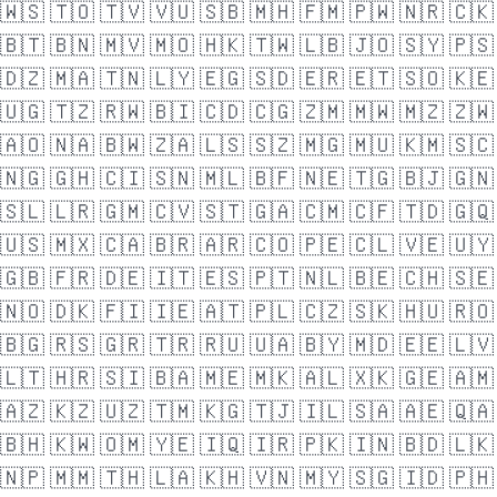
🇼🇸
🇹🇴
🇹🇻
🇻🇺
🇸🇧
🇲🇭
🇫🇲
🇵🇼
🇳🇷
🇨🇰
🇧🇹
🇧🇳
🇲🇻
🇲🇴
🇭🇰
🇹🇼
🇱🇧
🇯🇴
🇸🇾
🇵🇸
🇩🇿
🇲🇦
🇹🇳
🇱🇾
🇪🇬
🇸🇩
🇪🇷
🇪🇹
🇸🇴
🇰🇪
🇺🇬
🇹🇿
🇷🇼
🇧🇮
🇨🇩
🇨🇬
🇿🇲
🇲🇼
🇲🇿
🇿🇼
🇦🇴
🇳🇦
🇧🇼
🇿🇦
🇱🇸
🇸🇿
🇲🇬
🇲🇺
🇰🇲
🇸🇨
🇳🇬
🇬🇭
🇨🇮
🇸🇳
🇲🇱
🇧🇫
🇳🇪
🇹🇬
🇧🇯
🇬🇳
🇸🇱
🇱🇷
🇬🇲
🇨🇻
🇸🇹
🇬🇦
🇨🇲
🇨🇫
🇹🇩
🇬🇶
🇺🇸
🇲🇽
🇨🇦
🇧🇷
🇦🇷
🇨🇴
🇵🇪
🇨🇱
🇻🇪
🇺🇾
🇬🇧
🇫🇷
🇩🇪
🇮🇹
🇪🇸
🇵🇹
🇳🇱
🇧🇪
🇨🇭
🇸🇪
🇳🇴
🇩🇰
🇫🇮
🇮🇪
🇦🇹
🇵🇱
🇨🇿
🇸🇰
🇭🇺
🇷🇴
🇧🇬
🇷🇸
🇬🇷
🇹🇷
🇷🇺
🇺🇦
🇧🇾
🇲🇩
🇪🇪
🇱🇻
🇱🇹
🇭🇷
🇸🇮
🇧🇦
🇲🇪
🇲🇰
🇦🇱
🇽🇰
🇬🇪
🇦🇲
🇦🇿
🇰🇿
🇺🇿
🇹🇲
🇰🇬
🇹🇯
🇮🇱
🇸🇦
🇦🇪
🇶🇦
🇧🇭
🇰🇼
🇴🇲
🇾🇪
🇮🇶
🇮🇷
🇵🇰
🇮🇳
🇧🇩
🇱🇰
🇳🇵
🇲🇲
🇹🇭
🇱🇦
🇰🇭
🇻🇳
🇲🇾
🇸🇬
🇮🇩
🇵🇭