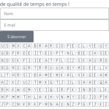
de qualité de temps en temps !
S'abonner
🇺🇸
🇲🇽
🇨🇦
🇧🇷
🇦🇷
🇨🇴
🇵🇪
🇨🇱
🇻🇪
🇺🇾
🇬🇧
🇫🇷
🇩🇪
🇮🇹
🇪🇸
🇵🇹
🇳🇱
🇧🇪
🇨🇭
🇸🇪
🇳🇴
🇩🇰
🇫🇮
🇮🇪
🇦🇹
🇵🇱
🇨🇿
🇸🇰
🇭🇺
🇷🇴
🇧🇬
🇷🇸
🇬🇷
🇹🇷
🇷🇺
🇺🇦
🇧🇾
🇲🇩
🇪🇪
🇱🇻
🇱🇹
🇭🇷
🇸🇮
🇧🇦
🇲🇪
🇲🇰
🇦🇱
🇽🇰
🇬🇪
🇦🇲
🇦🇿
🇰🇿
🇺🇿
🇹🇲
🇰🇬
🇹🇯
🇮🇱
🇸🇦
🇦🇪
🇶🇦
🇧🇭
🇰🇼
🇴🇲
🇾🇪
🇮🇶
🇮🇷
🇵🇰
🇮🇳
🇧🇩
🇱🇰
🇳🇵
🇲🇲
🇹🇭
🇱🇦
🇰🇭
🇻🇳
🇲🇾
🇸🇬
🇮🇩
🇵🇭
🇯🇵
🇨🇳
🇰🇷
🇰🇵
🇲🇳
🇦🇺
🇳🇿
🇵🇬
🇫🇯
🇰🇮