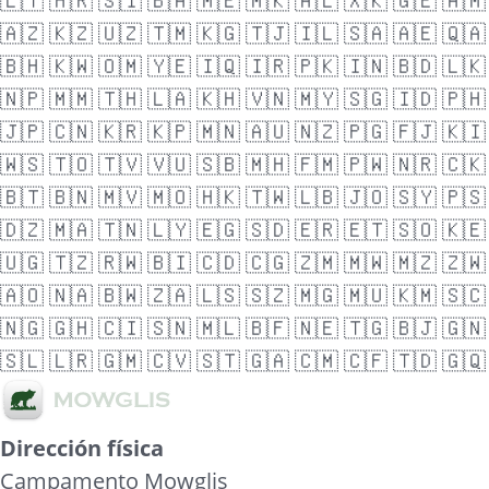
🇱🇹
🇭🇷
🇸🇮
🇧🇦
🇲🇪
🇲🇰
🇦🇱
🇽🇰
🇬🇪
🇦🇲
🇦🇿
🇰🇿
🇺🇿
🇹🇲
🇰🇬
🇹🇯
🇮🇱
🇸🇦
🇦🇪
🇶🇦
🇧🇭
🇰🇼
🇴🇲
🇾🇪
🇮🇶
🇮🇷
🇵🇰
🇮🇳
🇧🇩
🇱🇰
🇳🇵
🇲🇲
🇹🇭
🇱🇦
🇰🇭
🇻🇳
🇲🇾
🇸🇬
🇮🇩
🇵🇭
🇯🇵
🇨🇳
🇰🇷
🇰🇵
🇲🇳
🇦🇺
🇳🇿
🇵🇬
🇫🇯
🇰🇮
🇼🇸
🇹🇴
🇹🇻
🇻🇺
🇸🇧
🇲🇭
🇫🇲
🇵🇼
🇳🇷
🇨🇰
🇧🇹
🇧🇳
🇲🇻
🇲🇴
🇭🇰
🇹🇼
🇱🇧
🇯🇴
🇸🇾
🇵🇸
🇩🇿
🇲🇦
🇹🇳
🇱🇾
🇪🇬
🇸🇩
🇪🇷
🇪🇹
🇸🇴
🇰🇪
🇺🇬
🇹🇿
🇷🇼
🇧🇮
🇨🇩
🇨🇬
🇿🇲
🇲🇼
🇲🇿
🇿🇼
🇦🇴
🇳🇦
🇧🇼
🇿🇦
🇱🇸
🇸🇿
🇲🇬
🇲🇺
🇰🇲
🇸🇨
🇳🇬
🇬🇭
🇨🇮
🇸🇳
🇲🇱
🇧🇫
🇳🇪
🇹🇬
🇧🇯
🇬🇳
🇸🇱
🇱🇷
🇬🇲
🇨🇻
🇸🇹
🇬🇦
🇨🇲
🇨🇫
🇹🇩
🇬🇶
Dirección física
Campamento Mowglis