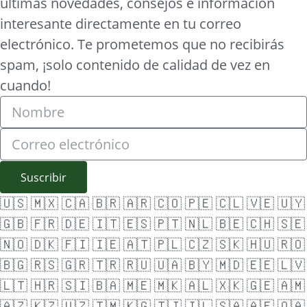
últimas novedades, consejos e información
interesante directamente en tu correo
electrónico. Te prometemos que no recibirás
spam, ¡solo contenido de calidad de vez en
cuando!
Suscribir
🇺🇸
🇲🇽
🇨🇦
🇧🇷
🇦🇷
🇨🇴
🇵🇪
🇨🇱
🇻🇪
🇺🇾
🇬🇧
🇫🇷
🇩🇪
🇮🇹
🇪🇸
🇵🇹
🇳🇱
🇧🇪
🇨🇭
🇸🇪
🇳🇴
🇩🇰
🇫🇮
🇮🇪
🇦🇹
🇵🇱
🇨🇿
🇸🇰
🇭🇺
🇷🇴
🇧🇬
🇷🇸
🇬🇷
🇹🇷
🇷🇺
🇺🇦
🇧🇾
🇲🇩
🇪🇪
🇱🇻
🇱🇹
🇭🇷
🇸🇮
🇧🇦
🇲🇪
🇲🇰
🇦🇱
🇽🇰
🇬🇪
🇦🇲
🇦🇿
🇰🇿
🇺🇿
🇹🇲
🇰🇬
🇹🇯
🇮🇱
🇸🇦
🇦🇪
🇶🇦