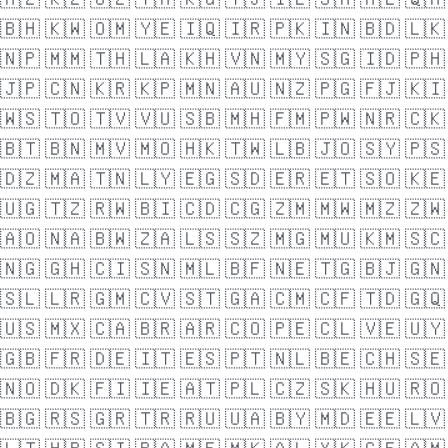
🇧🇭
🇰🇼
🇴🇲
🇾🇪
🇮🇶
🇮🇷
🇵🇰
🇮🇳
🇧🇩
🇱🇰
🇳🇵
🇲🇲
🇹🇭
🇱🇦
🇰🇭
🇻🇳
🇲🇾
🇸🇬
🇮🇩
🇵🇭
🇯🇵
🇨🇳
🇰🇷
🇰🇵
🇲🇳
🇦🇺
🇳🇿
🇵🇬
🇫🇯
🇰🇮
🇼🇸
🇹🇴
🇹🇻
🇻🇺
🇸🇧
🇲🇭
🇫🇲
🇵🇼
🇳🇷
🇨🇰
🇧🇹
🇧🇳
🇲🇻
🇲🇴
🇭🇰
🇹🇼
🇱🇧
🇯🇴
🇸🇾
🇵🇸
🇩🇿
🇲🇦
🇹🇳
🇱🇾
🇪🇬
🇸🇩
🇪🇷
🇪🇹
🇸🇴
🇰🇪
🇺🇬
🇹🇿
🇷🇼
🇧🇮
🇨🇩
🇨🇬
🇿🇲
🇲🇼
🇲🇿
🇿🇼
🇦🇴
🇳🇦
🇧🇼
🇿🇦
🇱🇸
🇸🇿
🇲🇬
🇲🇺
🇰🇲
🇸🇨
🇳🇬
🇬🇭
🇨🇮
🇸🇳
🇲🇱
🇧🇫
🇳🇪
🇹🇬
🇧🇯
🇬🇳
🇸🇱
🇱🇷
🇬🇲
🇨🇻
🇸🇹
🇬🇦
🇨🇲
🇨🇫
🇹🇩
🇬🇶
🇺🇸
🇲🇽
🇨🇦
🇧🇷
🇦🇷
🇨🇴
🇵🇪
🇨🇱
🇻🇪
🇺🇾
🇬🇧
🇫🇷
🇩🇪
🇮🇹
🇪🇸
🇵🇹
🇳🇱
🇧🇪
🇨🇭
🇸🇪
🇳🇴
🇩🇰
🇫🇮
🇮🇪
🇦🇹
🇵🇱
🇨🇿
🇸🇰
🇭🇺
🇷🇴
🇧🇬
🇷🇸
🇬🇷
🇹🇷
🇷🇺
🇺🇦
🇧🇾
🇲🇩
🇪🇪
🇱🇻