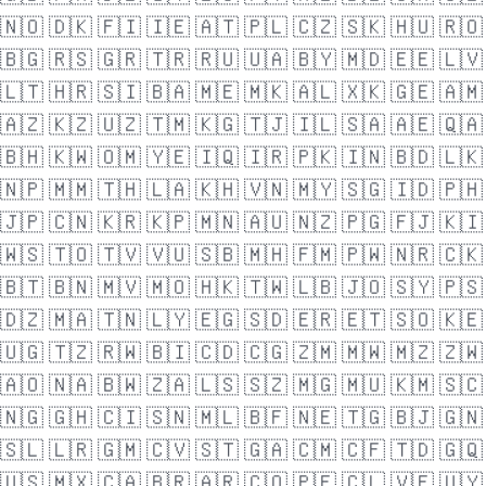
🇳🇴
🇩🇰
🇫🇮
🇮🇪
🇦🇹
🇵🇱
🇨🇿
🇸🇰
🇭🇺
🇷🇴
🇧🇬
🇷🇸
🇬🇷
🇹🇷
🇷🇺
🇺🇦
🇧🇾
🇲🇩
🇪🇪
🇱🇻
🇱🇹
🇭🇷
🇸🇮
🇧🇦
🇲🇪
🇲🇰
🇦🇱
🇽🇰
🇬🇪
🇦🇲
🇦🇿
🇰🇿
🇺🇿
🇹🇲
🇰🇬
🇹🇯
🇮🇱
🇸🇦
🇦🇪
🇶🇦
🇧🇭
🇰🇼
🇴🇲
🇾🇪
🇮🇶
🇮🇷
🇵🇰
🇮🇳
🇧🇩
🇱🇰
🇳🇵
🇲🇲
🇹🇭
🇱🇦
🇰🇭
🇻🇳
🇲🇾
🇸🇬
🇮🇩
🇵🇭
🇯🇵
🇨🇳
🇰🇷
🇰🇵
🇲🇳
🇦🇺
🇳🇿
🇵🇬
🇫🇯
🇰🇮
🇼🇸
🇹🇴
🇹🇻
🇻🇺
🇸🇧
🇲🇭
🇫🇲
🇵🇼
🇳🇷
🇨🇰
🇧🇹
🇧🇳
🇲🇻
🇲🇴
🇭🇰
🇹🇼
🇱🇧
🇯🇴
🇸🇾
🇵🇸
🇩🇿
🇲🇦
🇹🇳
🇱🇾
🇪🇬
🇸🇩
🇪🇷
🇪🇹
🇸🇴
🇰🇪
🇺🇬
🇹🇿
🇷🇼
🇧🇮
🇨🇩
🇨🇬
🇿🇲
🇲🇼
🇲🇿
🇿🇼
🇦🇴
🇳🇦
🇧🇼
🇿🇦
🇱🇸
🇸🇿
🇲🇬
🇲🇺
🇰🇲
🇸🇨
🇳🇬
🇬🇭
🇨🇮
🇸🇳
🇲🇱
🇧🇫
🇳🇪
🇹🇬
🇧🇯
🇬🇳
🇸🇱
🇱🇷
🇬🇲
🇨🇻
🇸🇹
🇬🇦
🇨🇲
🇨🇫
🇹🇩
🇬🇶
🇺🇸
🇲🇽
🇨🇦
🇧🇷
🇦🇷
🇨🇴
🇵🇪
🇨🇱
🇻🇪
🇺🇾