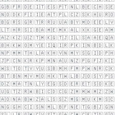
🇬🇧
🇫🇷
🇩🇪
🇮🇹
🇪🇸
🇵🇹
🇳🇱
🇧🇪
🇨🇭
🇸🇪
🇳🇴
🇩🇰
🇫🇮
🇮🇪
🇦🇹
🇵🇱
🇨🇿
🇸🇰
🇭🇺
🇷🇴
🇧🇬
🇷🇸
🇬🇷
🇹🇷
🇷🇺
🇺🇦
🇧🇾
🇲🇩
🇪🇪
🇱🇻
🇱🇹
🇭🇷
🇸🇮
🇧🇦
🇲🇪
🇲🇰
🇦🇱
🇽🇰
🇬🇪
🇦🇲
🇦🇿
🇰🇿
🇺🇿
🇹🇲
🇰🇬
🇹🇯
🇮🇱
🇸🇦
🇦🇪
🇶🇦
🇧🇭
🇰🇼
🇴🇲
🇾🇪
🇮🇶
🇮🇷
🇵🇰
🇮🇳
🇧🇩
🇱🇰
🇳🇵
🇲🇲
🇹🇭
🇱🇦
🇰🇭
🇻🇳
🇲🇾
🇸🇬
🇮🇩
🇵🇭
🇯🇵
🇨🇳
🇰🇷
🇰🇵
🇲🇳
🇦🇺
🇳🇿
🇵🇬
🇫🇯
🇰🇮
🇼🇸
🇹🇴
🇹🇻
🇻🇺
🇸🇧
🇲🇭
🇫🇲
🇵🇼
🇳🇷
🇨🇰
🇧🇹
🇧🇳
🇲🇻
🇲🇴
🇭🇰
🇹🇼
🇱🇧
🇯🇴
🇸🇾
🇵🇸
🇩🇿
🇲🇦
🇹🇳
🇱🇾
🇪🇬
🇸🇩
🇪🇷
🇪🇹
🇸🇴
🇰🇪
🇺🇬
🇹🇿
🇷🇼
🇧🇮
🇨🇩
🇨🇬
🇿🇲
🇲🇼
🇲🇿
🇿🇼
🇦🇴
🇳🇦
🇧🇼
🇿🇦
🇱🇸
🇸🇿
🇲🇬
🇲🇺
🇰🇲
🇸🇨
🇳🇬
🇬🇭
🇨🇮
🇸🇳
🇲🇱
🇧🇫
🇳🇪
🇹🇬
🇧🇯
🇬🇳
🇸🇱
🇱🇷
🇬🇲
🇨🇻
🇸🇹
🇬🇦
🇨🇲
🇨🇫
🇹🇩
🇬🇶