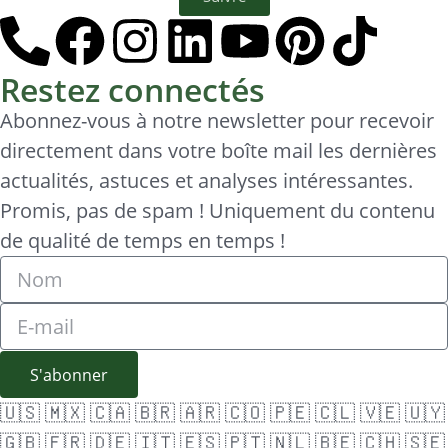
Restez connectés
Abonnez-vous à notre newsletter pour recevoir
directement dans votre boîte mail les dernières
actualités, astuces et analyses intéressantes.
Promis, pas de spam ! Uniquement du contenu
de qualité de temps en temps !
S'abonner
🇺🇸
🇲🇽
🇨🇦
🇧🇷
🇦🇷
🇨🇴
🇵🇪
🇨🇱
🇻🇪
🇺🇾
🇬🇧
🇫🇷
🇩🇪
🇮🇹
🇪🇸
🇵🇹
🇳🇱
🇧🇪
🇨🇭
🇸🇪