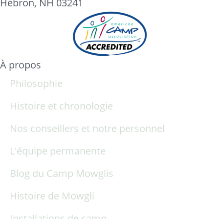
Hébron, NH 03241
À propos
Philosophie
Histoire et chronologie
Nos conseillers et notre personnel
L'équipe permanente
Blog du Camp Mowglis
Histoire de Mowgli
Installations de camp