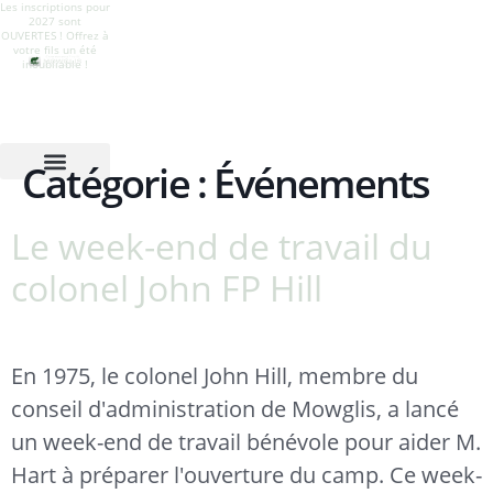
Les inscriptions pour
Offrez à votre fils un
Le camp est ouvert !
Camp Mowglis pour
2027 sont
été
Suivez-nous sur
garçons à Newfound
OUVERTES ! Offrez à
d'épanouissement,
Instagram pour voir
Lake, New
votre fils un été
de nature,
toutes les activités
Hampshire
inoubliable !
d'aventure et
estivales.
d'appartenance.
Catégorie :
Événements
Le week-end de travail du
colonel John FP Hill
En 1975, le colonel John Hill, membre du
conseil d'administration de Mowglis, a lancé
un week-end de travail bénévole pour aider M.
Hart à préparer l'ouverture du camp. Ce week-