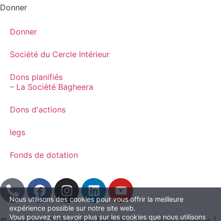
Donner
Donner
Société du Cercle Intérieur
Dons planifiés
– La Société Bagheera
Dons d'actions
legs
Fonds de dotation
Nous utilisons des cookies pour vous offrir la meilleure
expérience possible sur notre site web.
Vous pouvez en savoir plus sur les cookies que nous utilisons
© Copyright 2025 Camp Mowglis | Tous droits réservés |