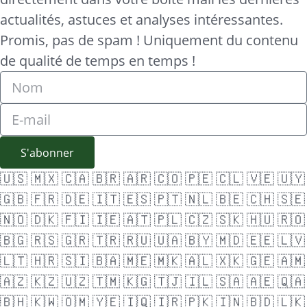
actualités, astuces et analyses intéressantes.
Promis, pas de spam ! Uniquement du contenu
de qualité de temps en temps !
S'abonner
🇺🇸
🇲🇽
🇨🇦
🇧🇷
🇦🇷
🇨🇴
🇵🇪
🇨🇱
🇻🇪
🇺🇾
🇬🇧
🇫🇷
🇩🇪
🇮🇹
🇪🇸
🇵🇹
🇳🇱
🇧🇪
🇨🇭
🇸🇪
🇳🇴
🇩🇰
🇫🇮
🇮🇪
🇦🇹
🇵🇱
🇨🇿
🇸🇰
🇭🇺
🇷🇴
🇧🇬
🇷🇸
🇬🇷
🇹🇷
🇷🇺
🇺🇦
🇧🇾
🇲🇩
🇪🇪
🇱🇻
🇱🇹
🇭🇷
🇸🇮
🇧🇦
🇲🇪
🇲🇰
🇦🇱
🇽🇰
🇬🇪
🇦🇲
🇦🇿
🇰🇿
🇺🇿
🇹🇲
🇰🇬
🇹🇯
🇮🇱
🇸🇦
🇦🇪
🇶🇦
🇧🇭
🇰🇼
🇴🇲
🇾🇪
🇮🇶
🇮🇷
🇵🇰
🇮🇳
🇧🇩
🇱🇰