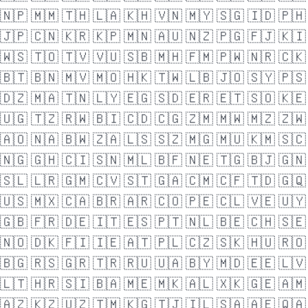
🇳🇵
🇲🇲
🇹🇭
🇱🇦
🇰🇭
🇻🇳
🇲🇾
🇸🇬
🇮🇩
🇵🇭
🇯🇵
🇨🇳
🇰🇷
🇰🇵
🇲🇳
🇦🇺
🇳🇿
🇵🇬
🇫🇯
🇰🇮
🇼🇸
🇹🇴
🇹🇻
🇻🇺
🇸🇧
🇲🇭
🇫🇲
🇵🇼
🇳🇷
🇨🇰
🇧🇹
🇧🇳
🇲🇻
🇲🇴
🇭🇰
🇹🇼
🇱🇧
🇯🇴
🇸🇾
🇵🇸
🇩🇿
🇲🇦
🇹🇳
🇱🇾
🇪🇬
🇸🇩
🇪🇷
🇪🇹
🇸🇴
🇰🇪
🇺🇬
🇹🇿
🇷🇼
🇧🇮
🇨🇩
🇨🇬
🇿🇲
🇲🇼
🇲🇿
🇿🇼
🇦🇴
🇳🇦
🇧🇼
🇿🇦
🇱🇸
🇸🇿
🇲🇬
🇲🇺
🇰🇲
🇸🇨
🇳🇬
🇬🇭
🇨🇮
🇸🇳
🇲🇱
🇧🇫
🇳🇪
🇹🇬
🇧🇯
🇬🇳
🇸🇱
🇱🇷
🇬🇲
🇨🇻
🇸🇹
🇬🇦
🇨🇲
🇨🇫
🇹🇩
🇬🇶
🇺🇸
🇲🇽
🇨🇦
🇧🇷
🇦🇷
🇨🇴
🇵🇪
🇨🇱
🇻🇪
🇺🇾
🇬🇧
🇫🇷
🇩🇪
🇮🇹
🇪🇸
🇵🇹
🇳🇱
🇧🇪
🇨🇭
🇸🇪
🇳🇴
🇩🇰
🇫🇮
🇮🇪
🇦🇹
🇵🇱
🇨🇿
🇸🇰
🇭🇺
🇷🇴
🇧🇬
🇷🇸
🇬🇷
🇹🇷
🇷🇺
🇺🇦
🇧🇾
🇲🇩
🇪🇪
🇱🇻
🇱🇹
🇭🇷
🇸🇮
🇧🇦
🇲🇪
🇲🇰
🇦🇱
🇽🇰
🇬🇪
🇦🇲
🇦🇿
🇰🇿
🇺🇿
🇹🇲
🇰🇬
🇹🇯
🇮🇱
🇸🇦
🇦🇪
🇶🇦