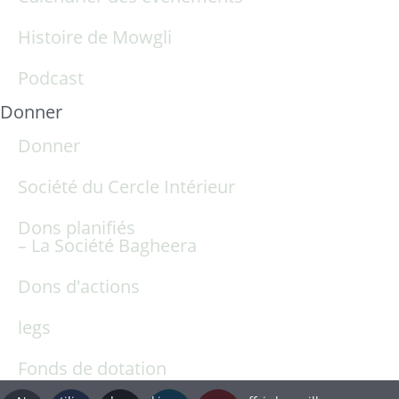
Histoire de Mowgli
Podcast
Donner
Donner
Société du Cercle Intérieur
Dons planifiés
– La Société Bagheera
Dons d'actions
legs
Fonds de dotation